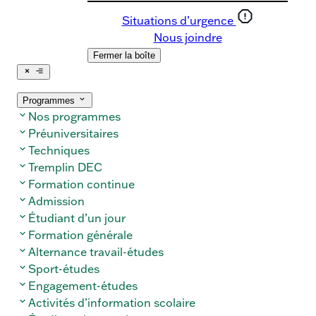
Situations d’urgence
Nous joindre
Fermer la boîte
Fermer
le
Ouvrir
menu
le
Ouvrir/Fermer
Programmes
menu
le
Nos programmes
sous-
menu
Préuniversitaires
Techniques
Tremplin DEC
Formation continue
Admission
Étudiant d’un jour
Formation générale
Alternance travail-études
Sport-études
Engagement-études
Activités d’information scolaire