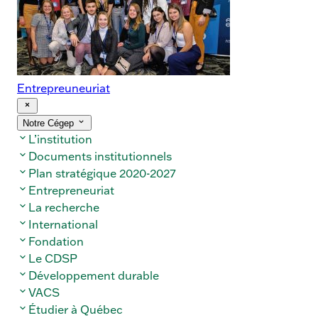
Entrepreuneuriat
« Fermer
Ouvrir/Fermer
Notre Cégep
le
le
menu
L’institution
sous-
menu
Documents institutionnels
Plan stratégique 2020-2027
Entrepreneuriat
La recherche
International
Fondation
Le CDSP
Développement durable
VACS
Étudier à Québec