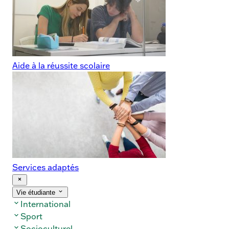
Aide à la réussite scolaire
Services adaptés
« Fermer
Ouvrir/Fermer
Vie étudiante
le
le
menu
International
sous-
menu
Sport
Socioculturel