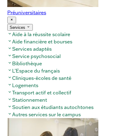
Préuniversitaires
« Fermer
Ouvrir/Fermer
Services
le
le
menu
Aide à la réussite scolaire
sous-
menu
Aide financière et bourses
Services adaptés
Service psychosocial
Bibliothèque
L’Espace du français
Cliniques-écoles de santé
Logements
Transport actif et collectif
Stationnement
Soutien aux étudiants autochtones
Autres services sur le campus